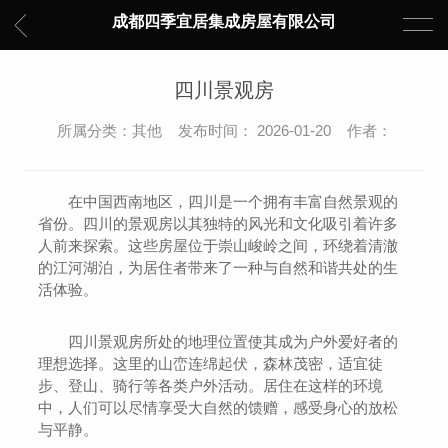
成都四季宜居集成房屋有限公司
四川景观房
所属分类：其他 发布时间： 2026-01-20 作者：
在中国西南地区，四川是一个拥有丰富自然景观的
省份。四川的景观房以其独特的风光和文化吸引着许多
人前来探索。这些房屋位于崇山峻岭之间，环绕着清澈
的江河湖泊，为居住者带来了一种与自然和谐共处的生
活体验。
四川景观房所处的地理位置使其成为户外爱好者的
理想选择。这里的山峦连绵起伏，森林茂密，适宜徒
步、登山、骑行等各类户外活动。居住在这样的环境
中，人们可以尽情享受大自然的馈赠，感受身心的放松
与平静。