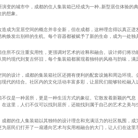
断演变的城市中，成都的住人集装箱已经成为一种..新型居住体验的
住的想象。
改造成为宜居空间的概念并非全新，但在成都，这种理念得以真正迸
结构焕发出别样的生机。每个容器都被赋予了新的生命，成为一处独
箱住所不仅注重实用性，更强调对艺术的诠释和融合。设计师们将功能
从简约现代到复古怀旧，每个集装箱都展现着独特的风格与韵味，满
空间的设计，成都的集装箱社区还拥有便利的配套设施和周边环境。
与现代的结合。社区内的文化活动丰富多彩，让居民们能够轻松融入
箱不仅是一种居所，更是一种生活方式的象征。它散发着新颖的气息，
。在这里，人们不仅可以找到居所，还能找到属于自己的艺术之美与
，成都的住人集装箱以其独特的设计理念和充满活力的社区氛围，成
更为居民们打开了一扇通向艺术与实用相融合的大门，让人们在这里
观房
成都集装箱租赁