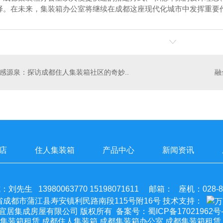
择。在未来，集装箱办公室将继续在成都这座现代化城市中发挥重要
感源泉：探访成都住人集装箱社区的奇妙..
店
住人集装箱
产品中心
新闻资讯
刘先生 13980063770 15198071611 邮箱： 座机：028-88
成都市蒲江县寿安镇利民路南段115号附16号 技术支持：
成都四季宜居集成房屋有限公司 版权所有 备案号：
蜀ICP备17021962号-
集装箱租赁,成都住人集装箱,成都集装箱办公室,成都集装箱租赁